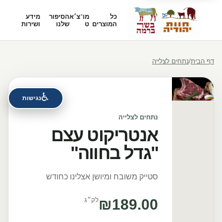
כל
מו־צ׳א
הסיפור
מידע
המוצרים
ט
שלנו
ושירות
דף הבית
/
נתחים לצלייה
♿
נגישות
נתחים לצלייה
אנטריקוט עצם
"גדל בחווה"
סטייק משובח ומיושן אצלינו כחודש
189.00
₪
לק״ג