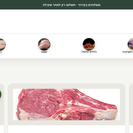
משלוחים בקירור · תשלום רק לאחר שקילה
צרים נלווים עד הבית
ונקניקיות
נתחים לבישול
עופות
דג