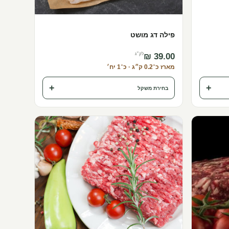
פילה דג מושט
לק״ג
מארז כ־0.2 ק״ג · כ־1 יח׳
+
+
בחירת משקל