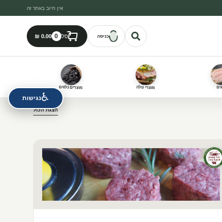
אין חיוב באתר זה
0
סל
כניסה
ים
מוצרי טלה
מוצרים נלווים
♿
נגישות
הצגת הכול