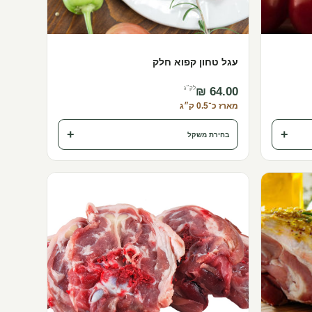
עגל טחון קפוא חלק
לק״ג
מארז כ־0.5 ק״ג
+
+
בחירת משקל