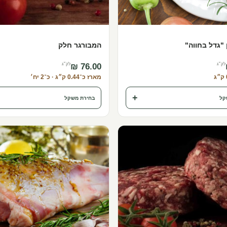
"גדל בחווה"
המבורגר חלק
לק״ג
לק״ג
מארז כ־0.44 ק״ג · כ־2 יח׳
+
קל
בחירת משקל