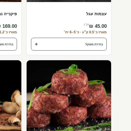
עצמות עגל
פיקנייה נ
לק״ג
מארז כ־0.5 ק״ג · כ־5–6 יח׳
מארז כ־1.2 ק״ג · כ־1 יח׳
+
בחירת משקל
בחירת מש