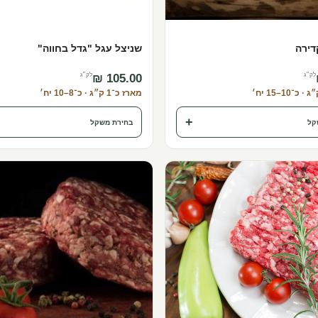
דירה
שניצל עגל "גדל בחווה"
לק״ג
לק״ג
מארז כ־1 ק״ג · כ־8–10 יח׳
+
קל
בחירת משקל