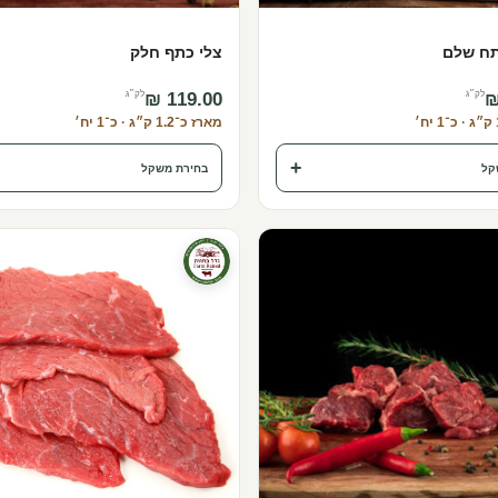
תח שלם
צלי כתף חלק
לק״ג
לק״ג
מארז כ־1.2 ק״ג · כ־1 יח׳
+
קל
בחירת משקל