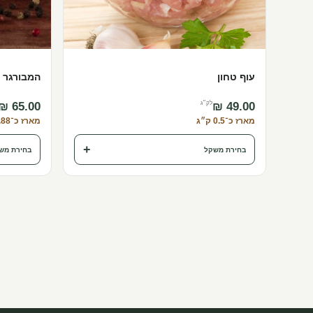
עוף טחון
המבורגר 
לק״ג
מארז כ־0.5 ק״ג
מארז כ־0.88 ק״ג · כ־4 יח׳
+
בחירת משקל
בחירת מש