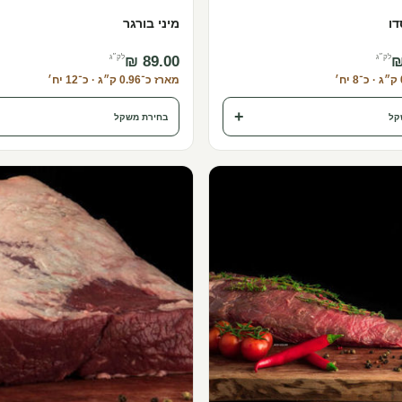
ו
מיני בורגר
לק״ג
לק״ג
מארז כ־0.96 ק״ג · כ־12 יח׳
+
קל
בחירת משקל