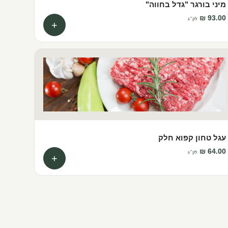
מיני בורגר "גדל בחווה"
לק״ג
+
עגל טחון קפוא חלק
לק״ג
+