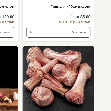
אוסבוקו עגל "גדל בחווה"
חטיפי אסד
לק״ג
מארז כ־0.3 ק״ג · כ־1 יח׳
מארז כ־0.8 ק״ג · כ־8 יח׳
+
בחירת משקל
בחירת מש