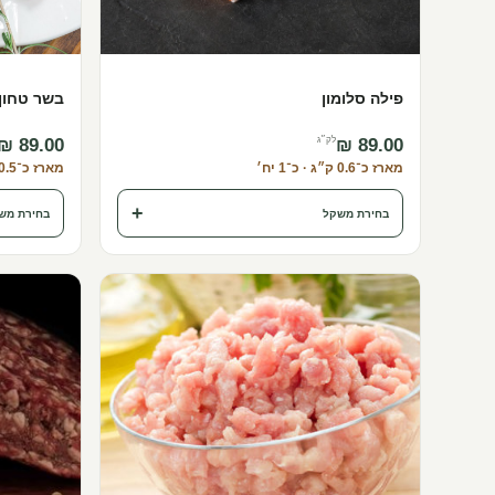
פילה סלומון
בשר טחון 
לק״ג
מארז כ־0.6 ק״ג · כ־1 יח׳
מארז כ־0.5 ק״ג
+
בחירת משקל
בחירת מש