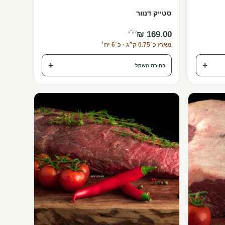
סטייק דנוור
לק״ג
מארז כ־0.75 ק״ג · כ־6 יח׳
+
+
בחירת משקל