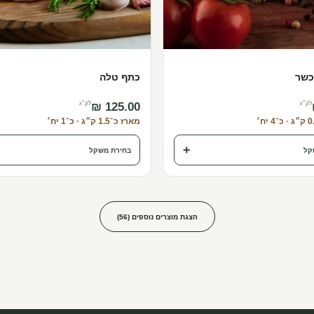
כשר
כתף טלה
לק״ג
לק״ג
מארז כ־1.5 ק״ג · כ־1 יח׳
+
קל
בחירת משקל
הצגת מוצרים נוספים (
56
)