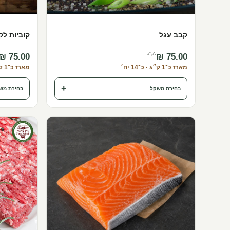
קבב עגל
קוביות לק
לק״ג
מארז כ־1 ק״ג · כ־14 יח׳
מארז כ־1 ק״ג · כ־10–15 יח׳
+
בחירת משקל
בחירת מש