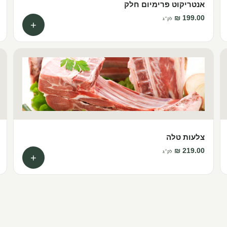
אנטריקוט פרימיום חלק
לק״ג
+
צלעות טלה
לק״ג
+