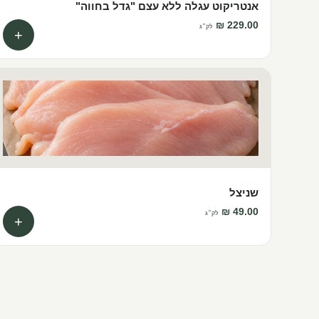
אנטריקוט עגלה ללא עצם "גדל בחווה"
לק״ג
+
שניצל
לק״ג
+