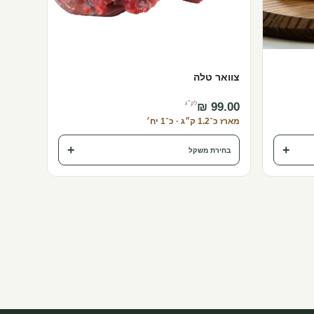
צוואר טלה
לק״ג
מארז כ־1.2 ק״ג · כ־1 יח׳
+
+
בחירת משקל