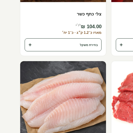
צלי כתף כשר
לק״ג
מארז כ־1.2 ק״ג · כ־1 יח׳
+
+
בחירת משקל