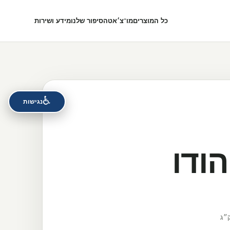
כל המוצרים
מו־צ׳אט
הסיפור שלנו
מידע ושירות
♿
נגישות
ודו
״ג