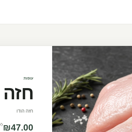
עופות
חזה ה
חזה הודו
47.00
₪
לק