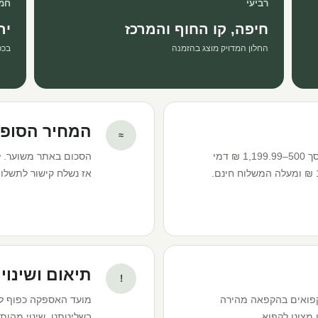
רביעי
חמי
חיפה, קו החוף והמרכז
יר
החלון המדויק מוצג בהזמנה
בכפ
המחיר הסופי
≈
מינימום הזמנה הוא 500 ₪. בהזמנה בסך 500–1,199.99 ₪ דמי
הסכום באתר משוער. ל
המשלוח הם 50 ₪. בהזמנה בסך 1,200 ₪ ומעלה המשלוח חינם.
אז נשלח קישור לתשלום
תיאום ושינוי
!
פואים בהקפאה מהירה
מועד האספקה כפוף למל
 מצונן לקפוא.
בשליטתנו. שינוי מהות