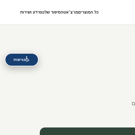
כל המוצרים
מו־צ׳אט
הסיפור שלנו
מידע ושירות
♿
נגישות
ם